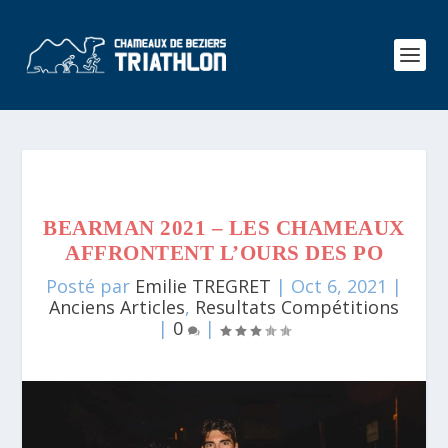
BEARMAN 2021 – LES CHAMEAUX
AFFRONTENT L’OURS DES PO
Posté par
Emilie TREGRET
|
Oct 6, 2021
|
Anciens Articles
,
Resultats Compétitions
|
0
|