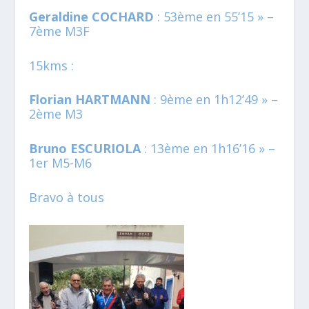
Geraldine COCHARD
: 53ème en 55’15 » –
7ème M3F
15kms :
Florian HARTMANN
: 9ème en 1h12’49 » –
2ème M3
Bruno ESCURIOLA
: 13ème en 1h16’16 » –
1er M5-M6
Bravo à tous