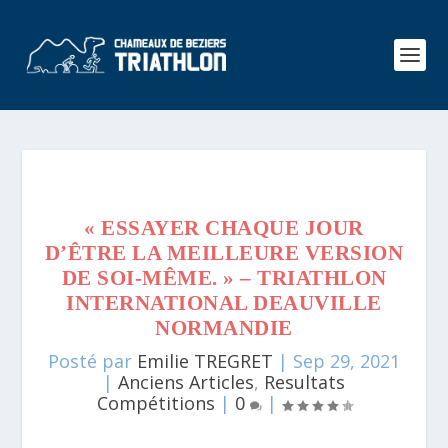
« ESSAYER CHAQUE JOUR
D’ÊTRE LA MEILLEURE VERSION
DE SOI-MÊME. » – TRIATHLON
INTERNATIONAL DEAUVILLE
NORMANDIE
Posté par
Emilie TREGRET
|
Sep 29, 2021
|
Anciens Articles
,
Resultats
Compétitions
|
0
|