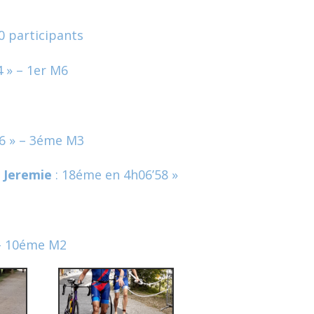
0 participants
 » – 1er M6
6 » – 3éme M3
 Jeremie
: 18éme en 4h06’58 »
 – 10éme M2