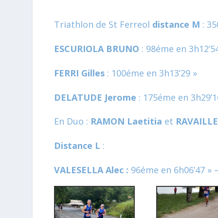
Triathlon de St Ferreol
distance M
: 35
ESCURIOLA BRUNO
: 98éme en 3h12’54
FERRI Gilles
: 100éme en 3h13’29 »
DELATUDE Jerome
: 175éme en 3h29’1
En Duo :
RAMON Laetitia
et
RAVAILLE
Distance L
:
VALESELLA Alec :
96éme en 6h06’47 »