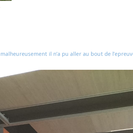
-
a malheureusement il n’a pu aller au bout de l’epreuv