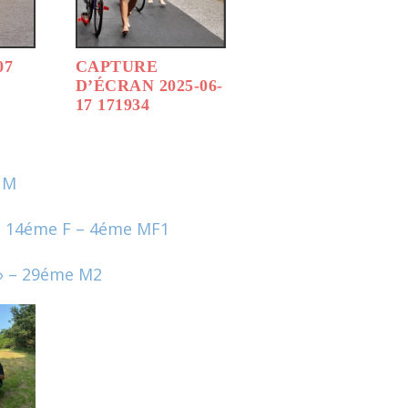
07
CAPTURE
D’ÉCRAN 2025-06-
17 171934
e M
 – 14éme F – 4éme MF1
 » – 29éme M2