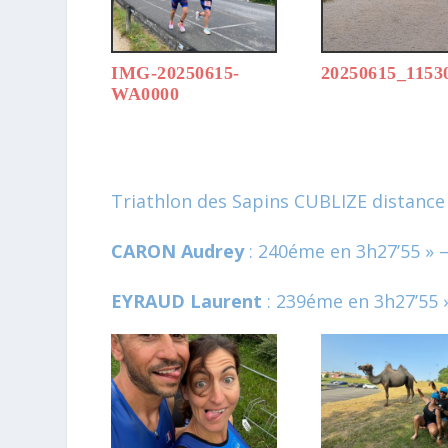
IMG-20250615-
20250615_1153
WA0000
Triathlon des Sapins CUBLIZE distanc
CARON Audrey
: 240éme en 3h27’55 »
EYRAUD Laurent
: 239éme en 3h27’55