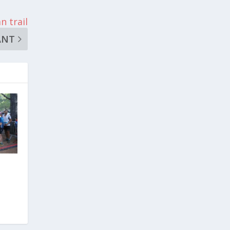
n trail
ANT