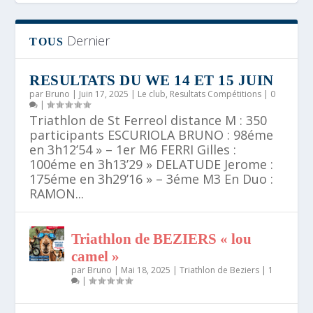
Dernier
TOUS
RESULTATS DU WE 14 ET 15 JUIN
par
Bruno
|
Juin 17, 2025
|
Le club
,
Resultats Compétitions
|
0
|
Triathlon de St Ferreol distance M : 350
participants ESCURIOLA BRUNO : 98éme
en 3h12’54 » – 1er M6 FERRI Gilles :
100éme en 3h13’29 » DELATUDE Jerome :
175éme en 3h29’16 » – 3éme M3 En Duo :
ASSEMBLEE GENERALE 2025
BEZIERS URBAN TRAIL
SWIMRUN LOU CAMEL
RAMON...
Triathlon de BEZIERS « lou
camel »
par
Bruno
|
Mai 18, 2025
|
Triathlon de Beziers
|
1
|