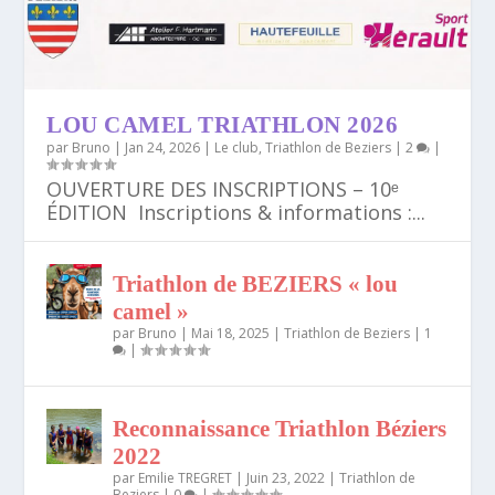
LOU CAMEL TRIATHLON 2026
par
Bruno
|
Jan 24, 2026
|
Le club
,
Triathlon de Beziers
|
2
|
OUVERTURE DES INSCRIPTIONS – 10ᵉ
ÉDITION Inscriptions & informations :...
Triathlon de BEZIERS « lou
camel »
par
Bruno
|
Mai 18, 2025
|
Triathlon de Beziers
|
1
|
Reconnaissance Triathlon Béziers
2022
par
Emilie TREGRET
|
Juin 23, 2022
|
Triathlon de
Beziers
|
0
|