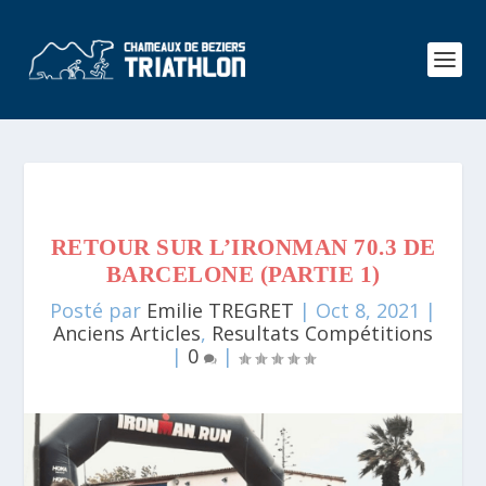
RETOUR SUR L’IRONMAN 70.3 DE
BARCELONE (PARTIE 1)
Posté par
Emilie TREGRET
|
Oct 8, 2021
|
Anciens Articles
,
Resultats Compétitions
|
0
|