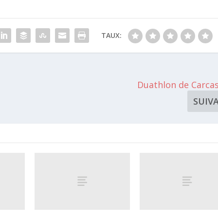
TAUX:
Duathlon de Carca
SUIV