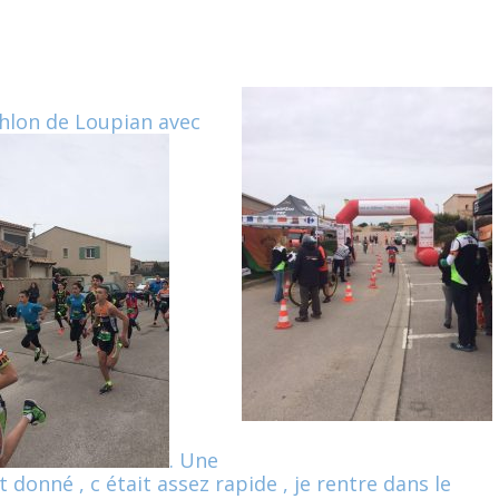
athlon de Loupian avec
. Une
t donné , c était assez rapide , je rentre dans le