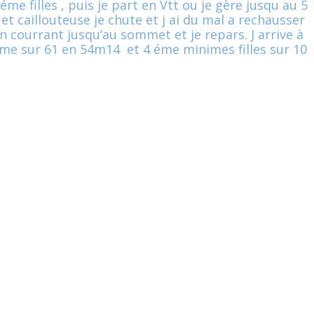
éme filles , puis je part en Vtt ou je gère jusqu au 5
t caillouteuse je chute et j ai du mal a rechausser
en courrant jusqu’au sommet et je repars. J arrive à
 éme sur 61 en 54m14 et 4 éme minimes filles sur 10