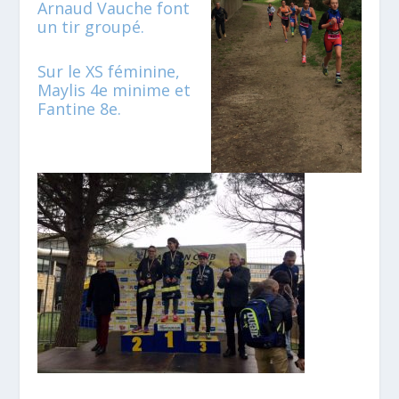
Arnaud Vauche font
un tir groupé.
Sur le XS féminine,
Maylis 4e minime et
Fantine 8e.