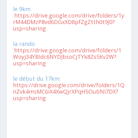
le 9km
:
https://drive.google.com/drive/folders/1y
rM44DMzP8vd6DGxXD8pfZgZtth0t9J0?
usp=sharing
la rando
:
https://drive.google.com/drive/folders/1
Woyj34YBIdc6NYDJbsoCjTYk8Zs5Kv2W?
usp=sharing
le début du 17km:
https://drive.google.com/drive/folders/1Q
nZvk4msMC6iX4XwQjrXPqH5OubNI7DX?
usp=sharing