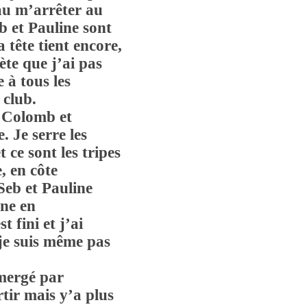
eau m’arrêter au
b et Pauline sont
 tête tient encore,
pète que j’ai pas
e à tous les
 club.
e Colomb et
. Je serre les
 ce sont les tripes
e, en côte
Seb et Pauline
gne en
 fini et j’ai
 je suis même pas
bmergé par
rtir mais y’a plus