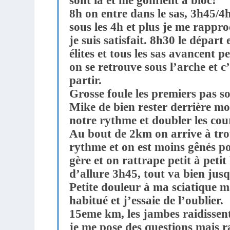
sont là et me gonflent à bloc!
8h on entre dans le sas, 3h45/4h
sous les 4h et plus je me rappr
je suis satisfait. 8h30 le départ
élites et tous les sas avancent pe
on se retrouve sous l’arche et c
partir.
Grosse foule les premiers pas son
Mike de bien rester derrière m
notre rythme et doubler les cour
Au bout de 2km on arrive à tro
rythme et on est moins gênés p
gère et on rattrape petit à peti
d’allure 3h45, tout va bien ju
Petite douleur à ma sciatique ma
habitué et j’essaie de l’oublier.
15eme km, les jambes raidissent
je me pose des questions mais 