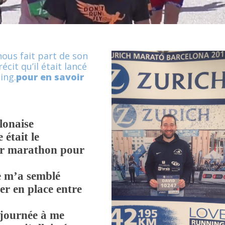
nous fait part de son
écit qu’il était lancé
ing.
pour en savoir
lonaise
 était le
er marathon pour
e m’a semblé
er en place entre
a journée à me