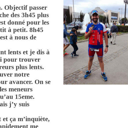
. Objectif passer
oche des 3h45 plus
 est donné pour les
tit à petit. 8h45
’est à nous de
t lents et je dis à
oi pour trouver
eurs plus lents.
uver notre
our avancer. On se
t les meneurs
squ’au 15eme.
is j’y suis
 et ça m’inquiète,
rapidement me