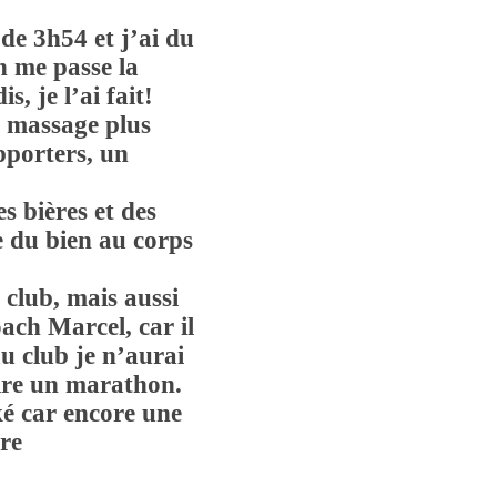
 de 3h54 et j’ai du
n me passe la
s, je l’ai fait!
un massage plus
pporters, un
s bières et des
e du bien au corps
club, mais aussi
ach Marcel, car il
au club je n’aurai
aire un marathon.
ké car encore une
ire