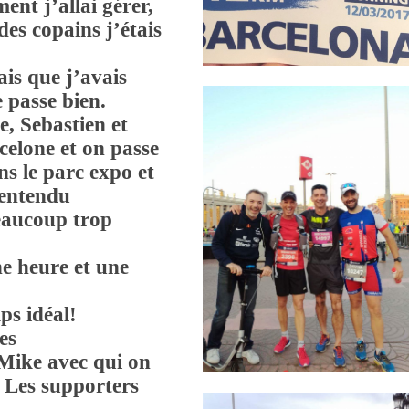
ent j’allai gérer,
des copains j’étais
ais que j’avais
e passe bien.
e, Sebastien et
elone et on passe
ns le parc expo et
n entendu
beaucoup trop
e heure et une
ps idéal!
es
Mike avec qui on
. Les supporters