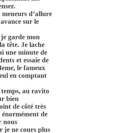
enser.
s meneurs d’allure
’avance sur le
 je garde mon
a tête. Je lache
ai une minute de
dents et essaie de
4eme, le fameux
seul en comptant
 temps, au ravito
ur bien
int de côté très
là énormément de
r nous
 je ne cours plus