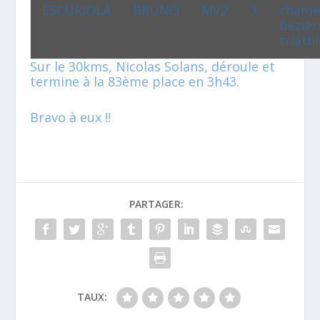
ESCURIOLA
BRUNO
MV2
3
chame
bezier
triath
Sur le 30kms, Nicolas Solans, déroule et
termine à la 83ème place en 3h43.
Bravo à eux !!
PARTAGER:
TAUX: