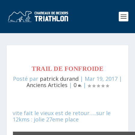
TRAIL DE FONFROIDE
Posté par
patrick durand
|
Mar 19, 2017
|
Anciens Articles
|
0
|
vite fait le vieux est de retour…..sur le
12kms : jolie 27eme place