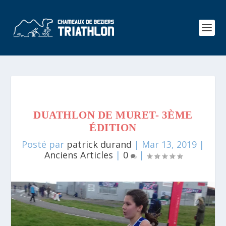
DUATHLON DE MURET- 3ÈME
ÉDITION
Posté par
patrick durand
|
Mar 13, 2019
|
Anciens Articles
|
0
|