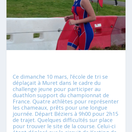
Ce dimanche 10 mars, l’école de tri se
déplaçait à Muret dans le cadre du
challenge jeune pour participer au
duathlon support du championnat de
France. Quatre athlètes pour représenter
les chameaux, prêts pour une longue
journée. Départ Béziers à 9h00 pour 2h15
de trajet. Quelques difficultés sur place
pour trouver le site de la course. Celui-ci