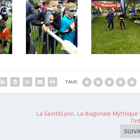
TAUX:
La SaintéLyon, La diagonale Mythique
l’i
SUIV