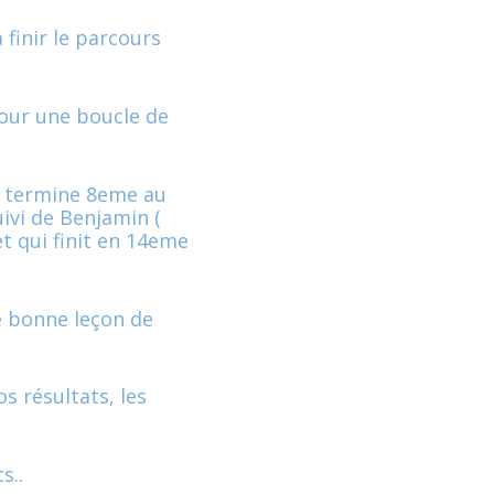
 finir le parcours
pour une boucle de
n termine 8eme au
uivi de Benjamin (
t qui finit en 14eme
e bonne leçon de
s résultats, les
s..