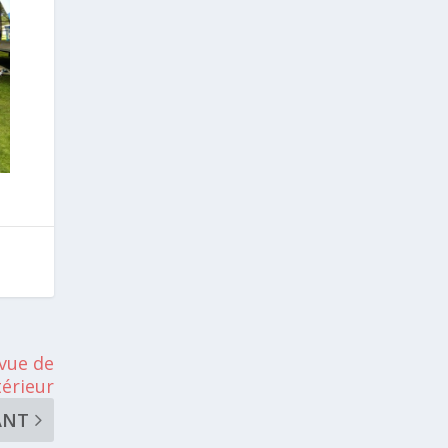
 vue de
ntérieur
ANT