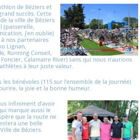
athlon de Béziers et
grand succès. Cette
de la ville de Béziers
l (passerelle,
ication, j’en oublie)
 à nos partenaires
mo Lignan,
le, Running Conseil,
 Foncier, Calamaire River) sans qui nous n’aurions
thlètes à leur juste valeur.
s les bénévoles (115 sur l’ensemble de la journée)
ourire, la joie et la bonne humeur.
us infiniment d’avoir
qui marque aussi le
spère que la route ne
estera une belle
Ville de Béziers.