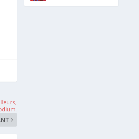
lleurs,
podium.
ANT