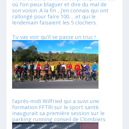
où l’on peux blaguer et dire du mal de
son voisin .A la fin , j’en connais qui ont
rallongé pour faire 100…..et qui le
lendemain faisaient les 5 clochers.
Tu vas voir qu’il se passe un truc !
l’après-midi Wilfried qui a suivi une
formation FFTRI sur le sport santé,
inaugurait sa première session sur le
parking running conseil de Clombiers