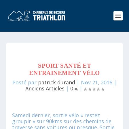
SPORT SANTÉ ET
ENTRAINEMENT VÉLO
Posté par
patrick durand
|
Nov 21, 2016
|
Anciens Articles
|
0
|
Samedi dernier, sortie vélo « restez
groupir » sur 90kms sur des chemins de
traverse sans voitures ou presque. Sortie