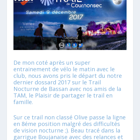
De mon coté après un super
entrainement de vélo le matin avec le
club, nous avons pris le départ du notre
dernier dossard 2017 sur le Trail
Nocturne de Bassan avec nos amis de la
TAM, le Plaisir de partager le trail en
famille.
Sur ce trail non classé Olive passe la ligne
en 8éme position malgré des difficultés
de vision nocturne ;). Beau tracé dans la
garrigue Boujanaise avec des relances et