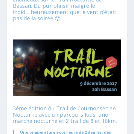
Bassan. Du pur plaisir malgré le
froid….heureusement que le vent n’était
pas de la soirée 🙂
3éme édition du Trail de Cournonsec en
Nocturne avec un parcours Kids, une
marche nocturne et 2 trail de 8 et 16km.
Une température extérieure de 2 degrés, des