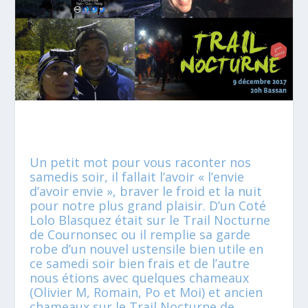
Un petit mot pour vous raconter nos
samedis soir, il fallait l’avoir « l’envie
d’avoir envie », braver le froid et la nuit
pour notre plus grand plaisir. D’un Coté
Lolo Blasquez était sur le Trail Nocturne
de Cournonsec ou il remplie sa garde
robe d’un nouvel ustensile bien utile en
ce samedi soir bien frais et de l’autre
nous étions avec quelques chameaux
(Olivier M, Romain, Po et Moi) et ancien
chameaux sur le Trail Nocturne de