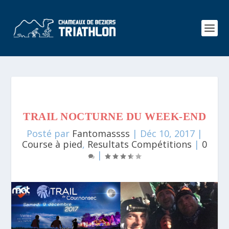
TRAIL NOCTURNE DU WEEK-END
Posté par
Fantomassss
|
Déc 10, 2017
|
Course à pied
,
Resultats Compétitions
|
0
|