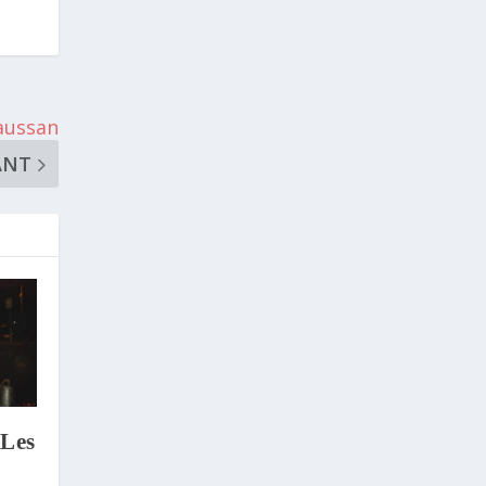
aussan
ANT
 Les