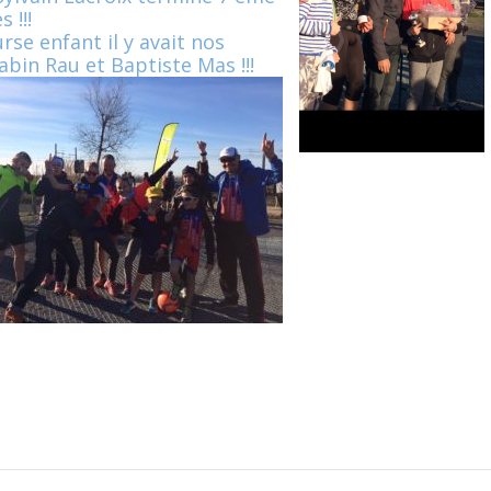
 !!!
urse enfant il y avait nos
bin Rau et Baptiste Mas !!!