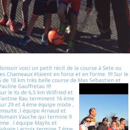
Bonsoir voici un petit récit de la course à Sete ou
les Chameaux étaient en force et en forme !!!! Sur le
S de 18 km très belle course de Mas Sebastien et
Pauline Gauffretau !!!!
Sur le Xs de 6,5 km Wilfried et
Fantine Rau terminent 16 éme
sur 29 et 4 éme équipe mixte ,
ensuite ,l équipe Arnaud et
Romain Vauche qui termine 9
éme . l équipe Maylis et
Sylvain Lacroix termine 7 éme