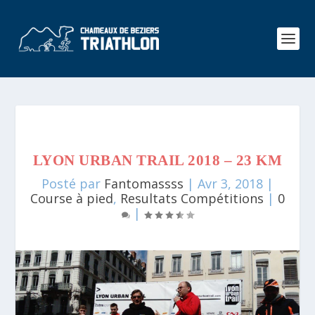
LYON URBAN TRAIL 2018 – 23 KM
Posté par
Fantomassss
|
Avr 3, 2018
|
Course à pied
,
Resultats Compétitions
|
0
|