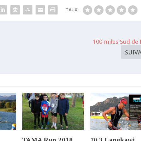
TAUX:
100 miles Sud de
SUIV
TAMA Run 2018
70.3 Langkawi