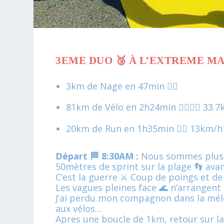
3EME DUO 🥉 À L’EXTREME M
3km de Nage en 47min 🏊‍♂️
81km de Vélo en 2h24min 🚴‍♂️🚴‍♂️ 33.
20km de Run en 1h35min 🏃‍♂️ 13km/h
Départ 🏁 8:30AM :
Nous sommes plus d
50mètres de sprint sur la plage 👣 avant
C’est la guerre ⚔ Coup de poings et de
Les vagues pleines face 🌊 n’arrangent 
J’ai perdu mon compagnon dans la mélé
aux vélos…
Apres une boucle de 1km, retour sur la