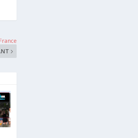
 France
ANT