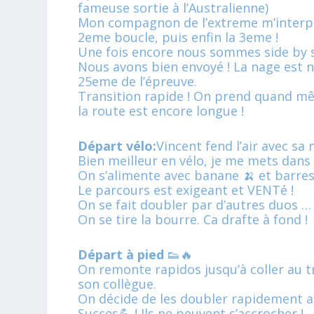
fameuse sortie à l’Australienne)
Mon compagnon de l’extreme m’interpe
2eme boucle, puis enfin la 3eme !
Une fois encore nous sommes side by si
Nous avons bien envoyé ! La nage est 
25eme de l’épreuve.
Transition rapide ! On prend quand m
la route est encore longue !
Départ vélo:
Vincent fend l’air avec sa
Bien meilleur en vélo, je me mets dans ses
On s’alimente avec banane 🍌 et barres
Le parcours est exigeant et VENTé !
On se fait doubler par d’autres duos …
On se tire la bourre. Ca drafte à fond !
Départ à pied
👟🔥
On remonte rapidos jusqu’à coller au t
son collègue.
On décide de les doubler rapidement af
Succes💪 ! Ils ne peuvent s’accrocher !