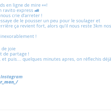
s en ligne de mire 👀!
 ravito express 🚄
nous crie d’arreter !
essaye de le pousser un peu pour le soulager et
rière ça revient fort, alors qu’il nous reste 3km no
 inexorablement !
n de joie
 de partage !
, et puis…. quelques minutes apres, on réflechis déj
l Instagram
er_man_/