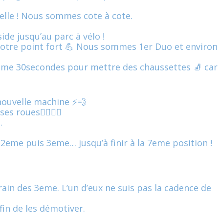
lle ! Nous sommes cote à cote.
de jusqu’au parc à vélo !
notre point fort 💪 Nous sommes 1er Duo et environ
ême 30secondes pour mettre des chaussettes 🧦 car
 nouvelle machine ⚡💨
 roues🚴‍♂️🚴‍♂️
.
 2eme puis 3eme… jusqu’à finir à la 7eme position !
rain des 3eme. L’un d’eux ne suis pas la cadence de
in de les démotiver.