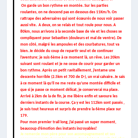
On garde un bon rythme en montée. Sur les parties
roulantes, on ne descend pas en dessous des 11Km/h. On
rattrape des adversaires qui sont écœurés de nous voir passer
aussi vite. A deux, on se relais et tout roule pour nous. A
80km, nous arrivons à la seconde base de vie et les choses se
compliquent pour Sebastien (douleurs et mal de ventre). De
mon côté, malgré les ampoules et des courbatures, tout va
bien. Je décide du coup de repartir seul et de continuer
l’aventure; je suis 6ème à ce moment là, un rêve. Les 20km
suivant sont roulant et je ne cesse de courir pour garder un
bon rythme. Après un petit ravitaillement, j’entame une
descente horrible (2.5km et 700 de D-), un vrai calvaire. Je sais
à ce moment là qu’il ne me reste qu’une montée difficile et
que si je passe ce moment délicat, je conserverai ma place.
Arrivé à 2km de la de fin, je me libère enfin et savoure les
derniers instants de la course. Ça y est les 112km sont passés ,
je suis tout heureux et surpris de prendre la 6ème place sur
179.
Pour mon premier trail long, j’ai passé un super moment,
beaucoup d’émotion des instants incroyables!
Je remercie mon père pour son accompagnement et ses