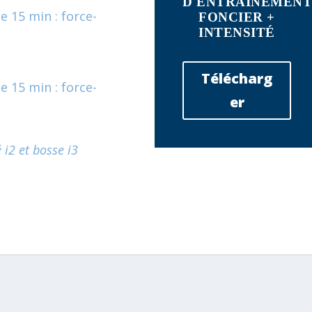
D'ENTRAINEMENT
 15 min : force-
FONCIER +
INTENSITÉ
Télécharg
 15 min : force-
er
é i2 et bosse i3