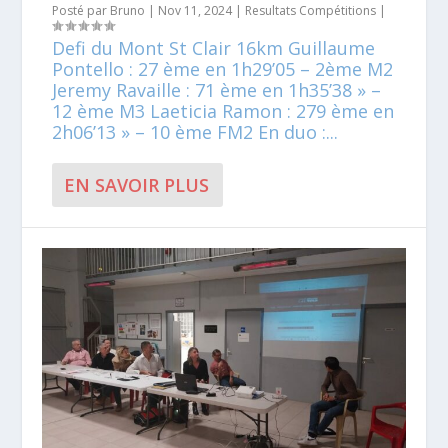
Posté par
Bruno
|
Nov 11, 2024
|
Resultats Compétitions
|
Defi du Mont St Clair 16km Guillaume
Pontello : 27 ème en 1h29’05 – 2ème M2
Jeremy Ravaille : 71 ème en 1h35’38 » –
12 ème M3 Laeticia Ramon : 279 ème en
2h06’13 » – 10 ème FM2 En duo :...
EN SAVOIR PLUS