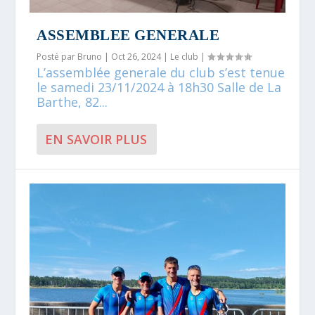
ASSEMBLEE GENERALE
Posté par
Bruno
|
Oct 26, 2024
|
Le club
|
L’assemblée generale du club s’est tenue
le samedi 23/11/2024 à 18h30 Salle de La
Barthe, 82...
EN SAVOIR PLUS