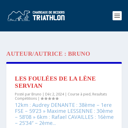
AUTEUR/AUTRICE :
BRUNO
LES FOULÉES DE LA LÈNE
SERVIAN
Posté par
Bruno
|
Déc 2, 2024
|
Course à pied
,
Resultats
Compétitions
|
12km : Audrey DENANTE : 38ème – 1ere
FSE – 59’23 » Maxime LESSENNE : 30ème
– 58’08 » 6km : Rafael CAVAILLES : 16ème
– 25’34″ – 2ème...