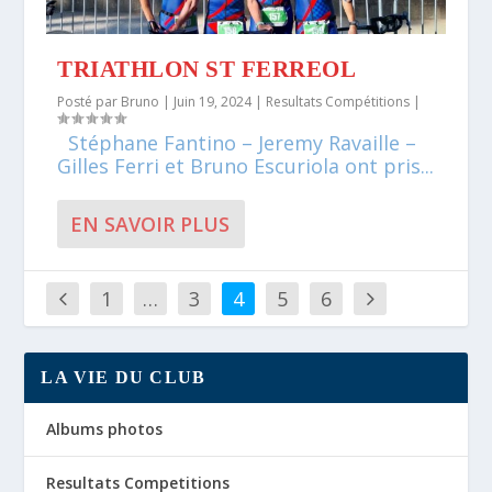
TRIATHLON ST FERREOL
Posté par
Bruno
|
Juin 19, 2024
|
Resultats Compétitions
|
Stéphane Fantino – Jeremy Ravaille –
Gilles Ferri et Bruno Escuriola ont pris...
EN SAVOIR PLUS
1
…
3
4
5
6
LA VIE DU CLUB
Albums photos
Resultats Competitions